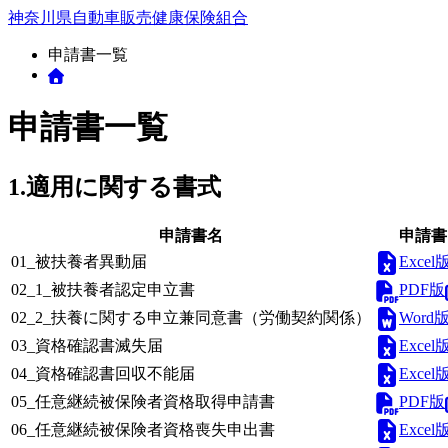
神奈川県自動車販売
健康保険組合
申請書一覧
申請書一覧
1.適用に関する書式
申請書名
申請書
Excel
01_被扶養者異動届
PDF版
02_1_被扶養者認定申立書
Word
02_2_扶養に関する申立兼同意書（労働契約関係）
Excel
03_資格確認書滅失届
Excel
04_資格確認書回収不能届
PDF版
05_任意継続被保険者資格取得申請書
Excel
06_任意継続被保険者資格喪失申出書