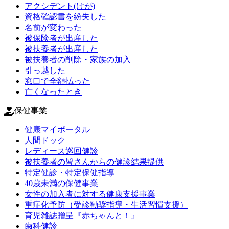
アクシデント(けが)
資格確認書を紛失した
名前が変わった
被保険者が出産した
被扶養者が出産した
被扶養者の削除・家族の加入
引っ越した
窓口で全額払った
亡くなったとき
保健事業
健康マイポータル
人間ドック
レディース巡回健診
被扶養者の皆さんからの健診結果提供
特定健診・特定保健指導
40歳未満の保健事業
女性の加入者に対する健康支援事業
重症化予防（受診勧奨指導・生活習慣支援）
育児雑誌贈呈『赤ちゃんと！』
歯科健診