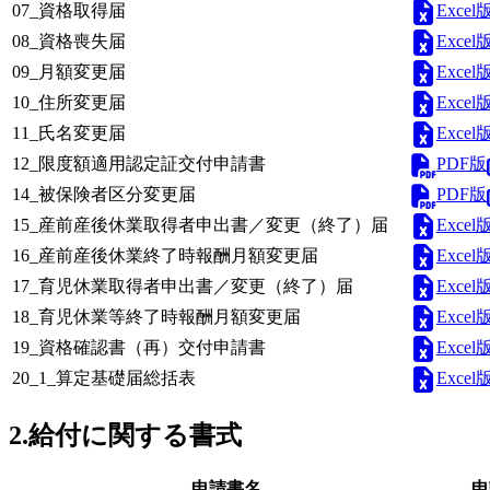
Excel
07_資格取得届
Excel
08_資格喪失届
Excel
09_月額変更届
Excel
10_住所変更届
Excel
11_氏名変更届
PDF版
12_限度額適用認定証交付申請書
PDF版
14_被保険者区分変更届
Excel
15_産前産後休業取得者申出書／変更（終了）届
Excel
16_産前産後休業終了時報酬月額変更届
Excel
17_育児休業取得者申出書／変更（終了）届
Excel
18_育児休業等終了時報酬月額変更届
Excel
19_資格確認書（再）交付申請書
Excel
20_1_算定基礎届総括表
2.給付に関する書式
申請書名
申