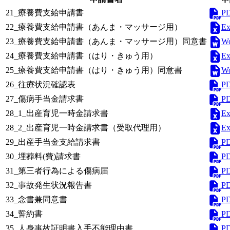
P
21_療養費支給申請書
E
22_療養費支給申請書（あんま・マッサージ用）
W
23_療養費支給申請書（あんま・マッサージ用）同意書
E
24_療養費支給申請書（はり・きゅう用）
W
25_療養費支給申請書（はり・きゅう用）同意書
P
26_往療状況確認表
P
27_傷病手当金請求書
E
28_1_出産育児一時金請求書
E
28_2_出産育児一時金請求書（受取代理用）
P
29_出産手当金支給請求書
P
30_埋葬料(費)請求書
P
31_第三者行為による傷病届
P
32_事故発生状況報告書
P
33_念書兼同意書
P
34_誓約書
P
35_人身事故証明書入手不能理由書