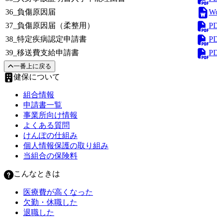
W
36_負傷原因届
P
37_負傷原因届（柔整用）
P
38_特定疾病認定申請書
P
39_移送費支給申請書
一番上に戻る
健保について
組合情報
申請書一覧
事業所向け情報
よくある質問
けんぽの仕組み
個人情報保護の取り組み
当組合の保険料
こんなときは
医療費が高くなった
欠勤・休職した
退職した