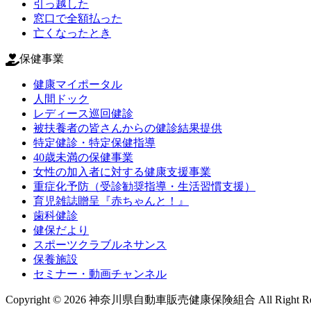
引っ越した
窓口で全額払った
亡くなったとき
保健事業
健康マイポータル
人間ドック
レディース巡回健診
被扶養者の皆さんからの健診結果提供
特定健診・特定保健指導
40歳未満の保健事業
女性の加入者に対する健康支援事業
重症化予防（受診勧奨指導・生活習慣支援）
育児雑誌贈呈『赤ちゃんと！』
歯科健診
健保だより
スポーツクラブルネサンス
保養施設
セミナー・動画チャンネル
Copyright © 2026 神奈川県自動車販売健康保険組合 All Right Res